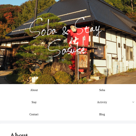
About
Soba
Stay
Activity
Contact
Blog
About