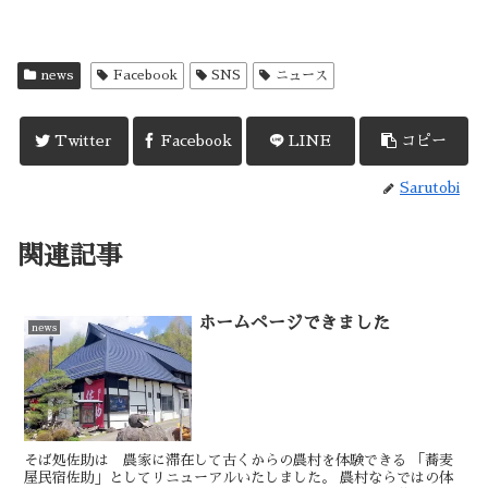
news
Facebook
SNS
ニュース
Twitter
Facebook
LINE
コピー
Sarutobi
関連記事
ホームページできました
news
そば処佐助は 農家に滞在して古くからの農村を体験できる 「蕎麦
屋民宿佐助」としてリニューアルいたしました。 農村ならではの体