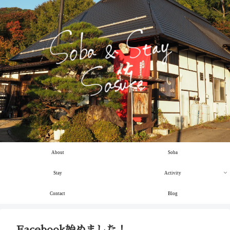
About
Soba
Stay
Activity
Contact
Blog
Facebook始めました！