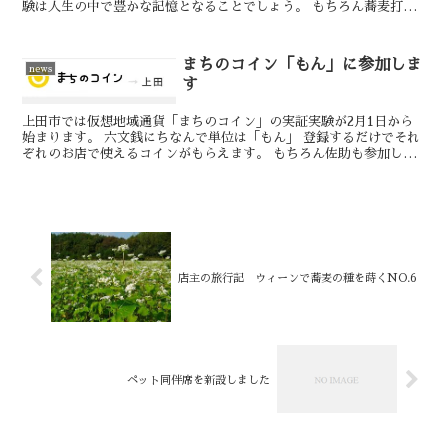
験は人生の中で豊かな記憶となることでしょう。 もちろん蕎麦打ち
体験もできます。 新型コロナウイルス感染予...
まちのコイン「もん」に参加しま
news
す
上田市では仮想地域通貨「まちのコイン」の実証実験が2月1日から
始まります。 六文銭にちなんで単位は「もん」 登録するだけでそれ
ぞれのお店で使えるコインがもらえます。 もちろん佐助も参加しま
す♪ でも、店主が足を捻挫しちゃったので、1...
店主の旅行記 ウィーンで蕎麦の種を蒔くNO.6
ペット同伴席を新設しました